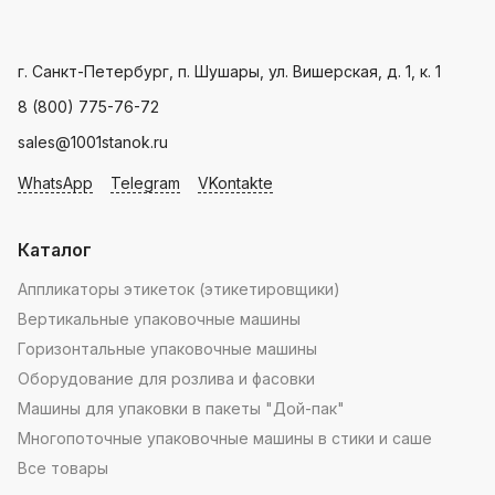
мира.
производителя
Landpack
.
Пн - Пт: с 9.00 - 18.00
г. Санкт-Петербург, п. Шушары, ул. Вишерская, д. 1, к. 1
8 (800) 775-76-72
sales@1001stanok.ru
WhatsApp
Telegram
VKontakte
Каталог
Аппликаторы этикеток (этикетировщики)
Вертикальные упаковочные машины
Горизонтальные упаковочные машины
Оборудование для розлива и фасовки
Машины для упаковки в пакеты "Дой-пак"
Многопоточные упаковочные машины в стики и саше
Все товары