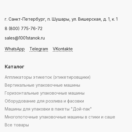
мира.
производителя
Landpack
.
Пн - Пт: с 9.00 - 18.00
г. Санкт-Петербург, п. Шушары, ул. Вишерская, д. 1, к. 1
8 (800) 775-76-72
sales@1001stanok.ru
WhatsApp
Telegram
VKontakte
Каталог
Аппликаторы этикеток (этикетировщики)
Вертикальные упаковочные машины
Горизонтальные упаковочные машины
Оборудование для розлива и фасовки
Машины для упаковки в пакеты "Дой-пак"
Многопоточные упаковочные машины в стики и саше
Все товары