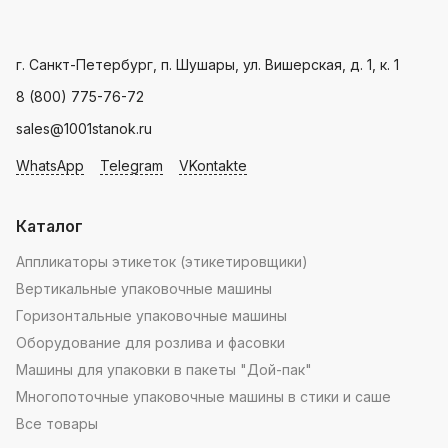
мира.
производителя
Landpack
.
Пн - Пт: с 9.00 - 18.00
г. Санкт-Петербург, п. Шушары, ул. Вишерская, д. 1, к. 1
8 (800) 775-76-72
sales@1001stanok.ru
WhatsApp
Telegram
VKontakte
Каталог
Аппликаторы этикеток (этикетировщики)
Вертикальные упаковочные машины
Горизонтальные упаковочные машины
Оборудование для розлива и фасовки
Машины для упаковки в пакеты "Дой-пак"
Многопоточные упаковочные машины в стики и саше
Все товары