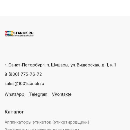
RosUpack 2026
выставке,
.
Мероприятие
представив на своём
объединило более
стенде
С7071
1000 ключевых
(павильон №3, зал
игроков упаковочной
13) оборудование от
отрасли из 25 стран
ведущего китайского
мира.
производителя
Landpack
.
Пн - Пт: с 9.00 - 18.00
г. Санкт-Петербург, п. Шушары, ул. Вишерская, д. 1, к. 1
8 (800) 775-76-72
sales@1001stanok.ru
WhatsApp
Telegram
VKontakte
Каталог
Аппликаторы этикеток (этикетировщики)
Вертикальные упаковочные машины