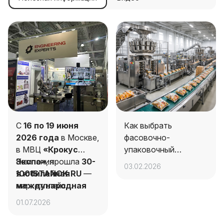
С
16 по 19 июня
Как выбрать
2026 года
в Москве,
фасовочно-
в МВЦ
«Крокус
упаковочный
Экспо»
Компания
, прошла
30-
автомат для вашего
03.02.2026
я юбилейная
1001STANOK.RU
—
производства
международная
маркетплейс
выставка
промышленных
01.07.2026
упаковочной
решений — приняла
индустрии
активное участие в