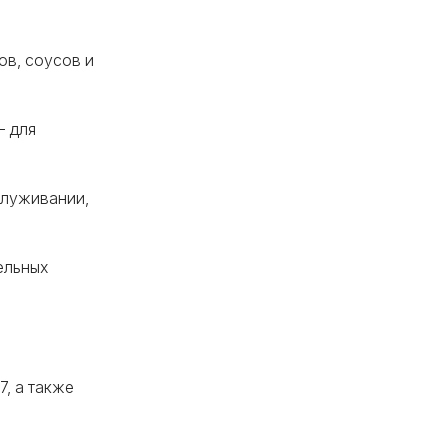
ов, соусов и
— для
служивании,
ельных
, а также