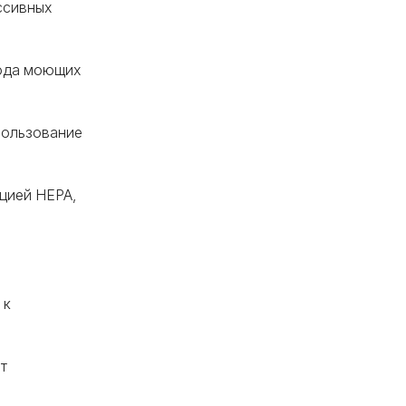
ссивных
хода моющих
пользование
цией HEPA,
 к
т