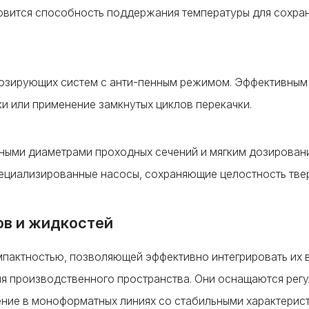
овится способность поддержания температуры для сохра
озирующих систем с анти-пенным режимом. Эффективны
и или применение замкнутых циклов перекачки.
нными диаметрами проходных сечений и мягким дозирован
ециализированные насосы, сохраняющие целостность тве
ов и жидкостей
пактностью, позволяющей эффективно интегрировать их 
ия производственного пространства. Они оснащаются рег
ние в моноформатных линиях со стабильными характерис