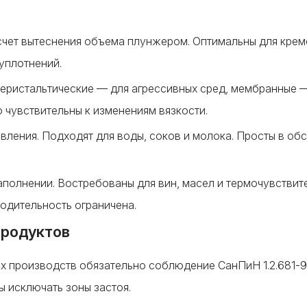
счет вытеснения объема плунжером. Оптимальны для крем
уплотнений.
перистальтические — для агрессивных сред, мембранные 
 чувствительны к изменениям вязкости.
авления. Подходят для воды, соков и молока. Просты в об
аполнении. Востребованы для вин, масел и термочувствит
водительность ограничена.
продуктов
х производств обязательно соблюдение СанПиН 1.2.681-97
ы исключать зоны застоя.