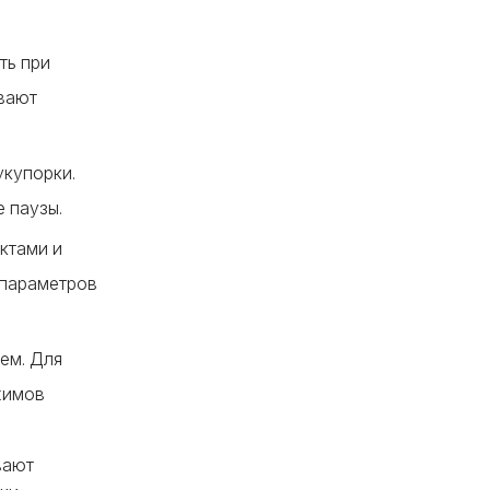
ть при
вают
укупорки.
 паузы.
ктами и
 параметров
ем. Для
жимов
вают