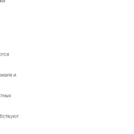
ки
ются
риале и
стных
обствуют