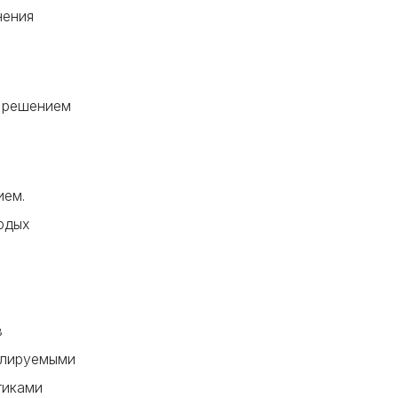
нения
м решением
ием.
рдых
в
улируемыми
тиками