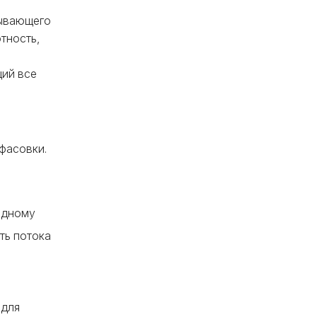
тывающего
тность,
щий все
фасовки.
одному
ть потока
 для