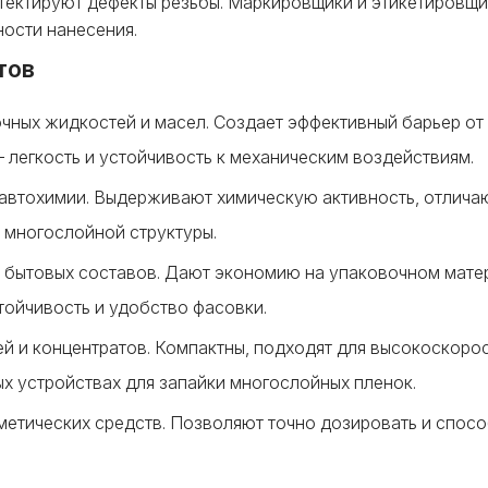
тектируют дефекты резьбы. Маркировщики и этикетировщи
ности нанесения.
тов
очных жидкостей и масел. Создает эффективный барьер от
 легкость и устойчивость к механическим воздействиям.
 автохимии. Выдерживают химическую активность, отлича
многослойной структуры.
 и бытовых составов. Дают экономию на упаковочном мате
тойчивость и удобство фасовки.
ей и концентратов. Компактны, подходят для высокоскоро
х устройствах для запайки многослойных пленок.
сметических средств. Позволяют точно дозировать и спос