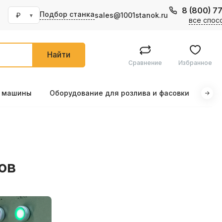
8 (800) 7
Подбор станка
sales@1001stanok.ru
все спос
Найти
Сравнение
Избранное
е машины
Оборудование для розлива и фасовки
Маш
ов