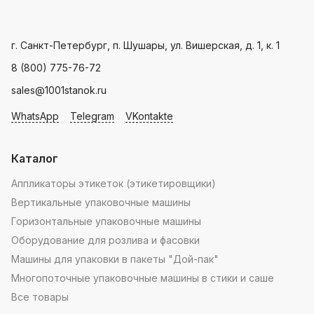
мира.
производителя
Landpack
.
Пн - Пт: с 9.00 - 18.00
г. Санкт-Петербург, п. Шушары, ул. Вишерская, д. 1, к. 1
8 (800) 775-76-72
sales@1001stanok.ru
WhatsApp
Telegram
VKontakte
Каталог
Аппликаторы этикеток (этикетировщики)
Вертикальные упаковочные машины
Горизонтальные упаковочные машины
Оборудование для розлива и фасовки
Машины для упаковки в пакеты "Дой-пак"
Многопоточные упаковочные машины в стики и саше
Все товары