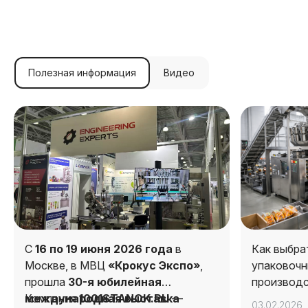
Полезная информация
Видео
С
16 по 19 июня 2026 года
в
Как выбра
Москве, в МВЦ
«Крокус Экспо»
,
упаковочн
прошла
30-я юбилейная
производ
международная выставка
Компания
1001STANOK.RU
—
03.02.2026