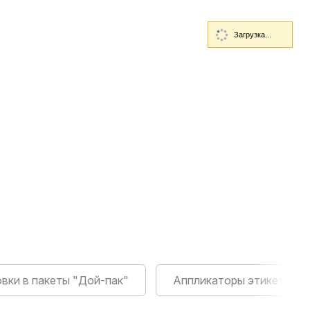
Загрузка...
вки в пакеты "Дой-пак"
Аппликаторы этикеток