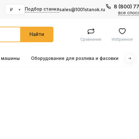
8 (800) 7
Подбор станка
sales@1001stanok.ru
все спос
Найти
Сравнение
Избранное
е машины
Оборудование для розлива и фасовки
Маш