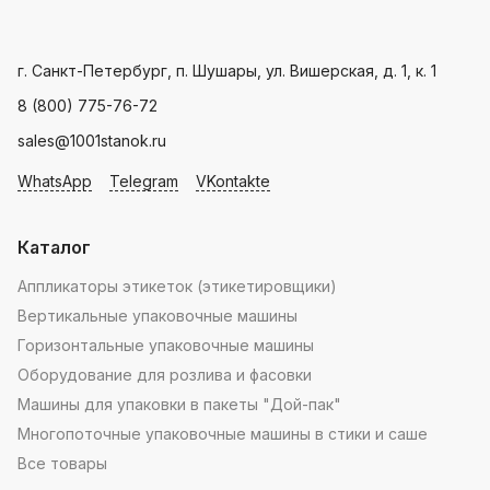
мира.
производителя
Landpack
.
Пн - Пт: с 9.00 - 18.00
г. Санкт-Петербург, п. Шушары, ул. Вишерская, д. 1, к. 1
8 (800) 775-76-72
sales@1001stanok.ru
WhatsApp
Telegram
VKontakte
Каталог
Аппликаторы этикеток (этикетировщики)
Вертикальные упаковочные машины
Горизонтальные упаковочные машины
Оборудование для розлива и фасовки
Машины для упаковки в пакеты "Дой-пак"
Многопоточные упаковочные машины в стики и саше
Все товары