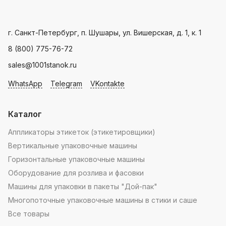
мира.
производителя
Landpack
.
Пн - Пт: с 9.00 - 18.00
г. Санкт-Петербург, п. Шушары, ул. Вишерская, д. 1, к. 1
8 (800) 775-76-72
sales@1001stanok.ru
WhatsApp
Telegram
VKontakte
Каталог
Аппликаторы этикеток (этикетировщики)
Вертикальные упаковочные машины
Горизонтальные упаковочные машины
Оборудование для розлива и фасовки
Машины для упаковки в пакеты "Дой-пак"
Многопоточные упаковочные машины в стики и саше
Все товары