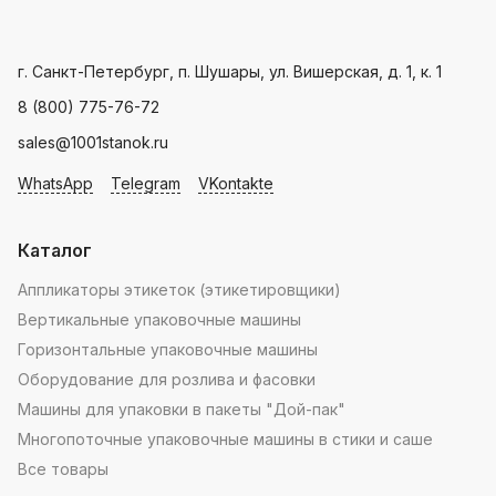
мира.
производителя
Landpack
.
Пн - Пт: с 9.00 - 18.00
г. Санкт-Петербург, п. Шушары, ул. Вишерская, д. 1, к. 1
8 (800) 775-76-72
sales@1001stanok.ru
WhatsApp
Telegram
VKontakte
Каталог
Аппликаторы этикеток (этикетировщики)
Вертикальные упаковочные машины
Горизонтальные упаковочные машины
Оборудование для розлива и фасовки
Машины для упаковки в пакеты "Дой-пак"
Многопоточные упаковочные машины в стики и саше
Все товары