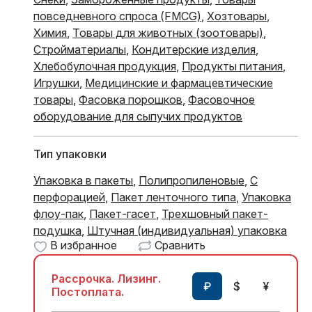
повседневного спроса (FMCG)
,
Хозтовары
,
Химия
,
Товары для животных (зоотовары)
,
Стройматериалы
,
Кондитерские изделия
,
Хлебобулочная продукция
,
Продукты питания
,
Игрушки
,
Медицинские и фармацевтические
товары
,
Фасовка порошков
,
Фасовочное
оборудование для сыпучих продуктов
Тип упаковки
Упаковка в пакеты
,
Полипропиленовые
,
С
перфорацией
,
Пакет ленточного типа
,
Упаковка
флоу-пак
,
Пакет-гасет
,
Трехшовный пакет-
подушка
,
Штучная (индивидуальная) упаковка
В избранное
Сравнить
Рассрочка. Лизинг.
₽
$
¥
Постоплата.