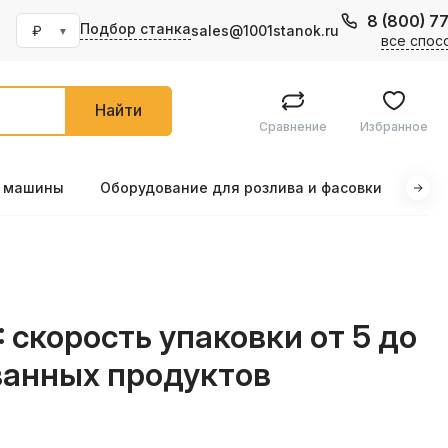
8 (800) 7
Подбор станка
sales@1001stanok.ru
все спос
Найти
Сравнение
Избранное
е машины
Оборудование для розлива и фасовки
Маш
скорость упаковки от 5 до
ванных продуктов