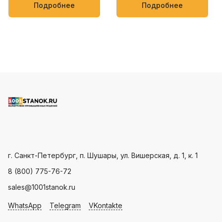
упаковки кондитерских
мягких товаров, таких как
Подробнее
Подробнее
изделий, овощей и фруктов
полотенца, салфетки,
пищевые и бытовые
продукты
Пн - Пт: с 9.00 - 18.00
г. Санкт-Петербург, п. Шушары, ул. Вишерская, д. 1, к. 1
8 (800) 775-76-72
sales@1001stanok.ru
WhatsApp
Telegram
VKontakte