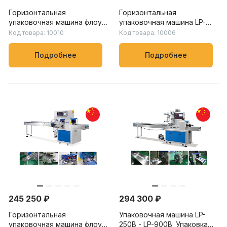
Горизонтальная
Горизонтальная
упаковочная машина флоу-
упаковочная машина LP-
пак LP-250B – LP-900B:
450X – LP-900X: скорость
Код товара: 10010
Код товара: 10006
скорость упаковки от 20
упаковки от 20 до 150
до 230 пакетов/мин, для
пакетов/мин, для упаковки
Подробнее
Подробнее
пищевых, химических и
овощей, фруктов и других
бытовых товаров
продуктов
245 250 ₽
294 300 ₽
Горизонтальная
Упаковочная машина LP-
упаковочная машина флоу-
250B - LP-900B: Упаковка