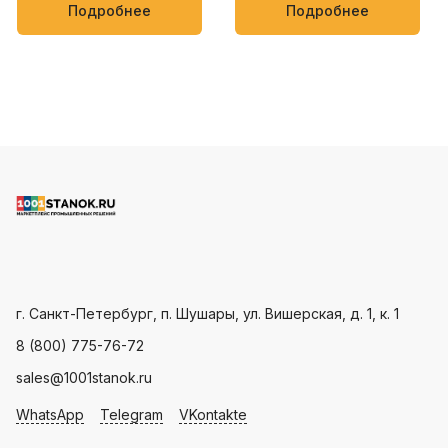
упаковки кондитерских
мягких товаров, таких как
Подробнее
Подробнее
изделий, овощей и фруктов
полотенца, салфетки,
пищевые и бытовые
продукты
Пн - Пт: с 9.00 - 18.00
г. Санкт-Петербург, п. Шушары, ул. Вишерская, д. 1, к. 1
8 (800) 775-76-72
sales@1001stanok.ru
WhatsApp
Telegram
VKontakte