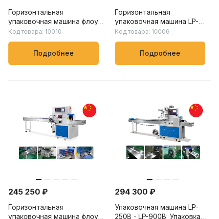
Горизонтальная
Горизонтальная
упаковочная машина флоу-
упаковочная машина LP-
пак LP-250B – LP-900B:
450X – LP-900X: скорость
Код товара: 10010
Код товара: 10006
скорость упаковки от 20
упаковки от 20 до 150
до 230 пакетов/мин, для
пакетов/мин, для упаковки
Подробнее
Подробнее
пищевых, химических и
овощей, фруктов и других
бытовых товаров
продуктов
245 250 ₽
294 300 ₽
Горизонтальная
Упаковочная машина LP-
упаковочная машина флоу-
250B - LP-900B: Упаковка