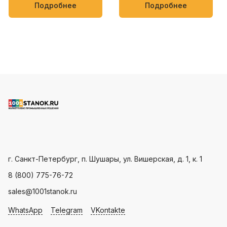
упаковки кондитерских
мягких товаров, таких как
Подробнее
Подробнее
изделий, овощей и фруктов
полотенца, салфетки,
пищевые и бытовые
продукты
Пн - Пт: с 9.00 - 18.00
г. Санкт-Петербург, п. Шушары, ул. Вишерская, д. 1, к. 1
8 (800) 775-76-72
sales@1001stanok.ru
WhatsApp
Telegram
VKontakte