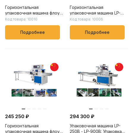
Горизонтальная
Горизонтальная
упаковочная машина флоу-
упаковочная машина LP-
пак LP-250B – LP-900B:
450X – LP-900X: скорость
Код товара: 10010
Код товара: 10006
скорость упаковки от 20
упаковки от 20 до 150
до 230 пакетов/мин, для
пакетов/мин, для упаковки
Подробнее
Подробнее
пищевых, химических и
овощей, фруктов и других
бытовых товаров
продуктов
245 250 ₽
294 300 ₽
Горизонтальная
Упаковочная машина LP-
упаковочная машина флоу-
250B - LP-900B: Упаковка