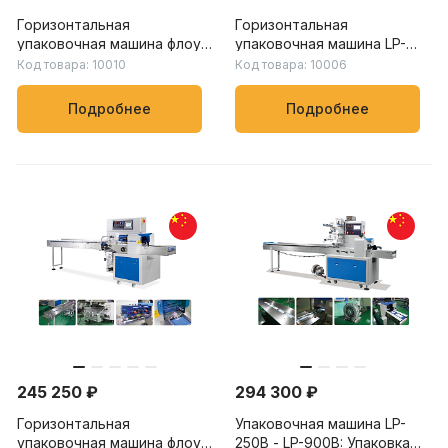
Горизонтальная
Горизонтальная
упаковочная машина флоу-
упаковочная машина LP-
пак LP-250B – LP-900B:
450X – LP-900X: скорость
Код товара: 10010
Код товара: 10006
скорость упаковки от 20
упаковки от 20 до 150
до 230 пакетов/мин, для
пакетов/мин, для упаковки
Подробнее
Подробнее
пищевых, химических и
овощей, фруктов и других
бытовых товаров
продуктов
245 250 ₽
294 300 ₽
Горизонтальная
Упаковочная машина LP-
упаковочная машина флоу-
250B - LP-900B: Упаковка