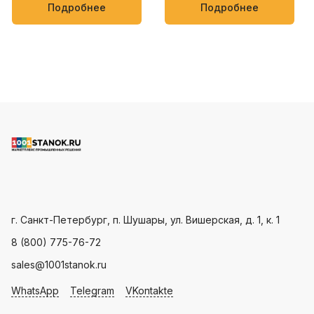
упаковки кондитерских
мягких товаров, таких как
Подробнее
Подробнее
изделий, овощей и фруктов
полотенца, салфетки,
пищевые и бытовые
продукты
Пн - Пт: с 9.00 - 18.00
г. Санкт-Петербург, п. Шушары, ул. Вишерская, д. 1, к. 1
8 (800) 775-76-72
sales@1001stanok.ru
WhatsApp
Telegram
VKontakte