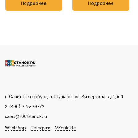
упаковки кондитерских
мягких товаров, таких как
Подробнее
Подробнее
изделий, овощей и фруктов
полотенца, салфетки,
пищевые и бытовые
продукты
Пн - Пт: с 9.00 - 18.00
г. Санкт-Петербург, п. Шушары, ул. Вишерская, д. 1, к. 1
8 (800) 775-76-72
sales@1001stanok.ru
WhatsApp
Telegram
VKontakte