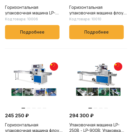
Горизонтальная
Горизонтальная
упаковочная машина LP-
упаковочная машина флоу-
450X – LP-900X: скорость
пак LP-250B – LP-900B:
Код товара: 10006
Код товара: 10010
упаковки от 20 до 150
скорость упаковки от 20
пакетов/мин, для упаковки
до 230 пакетов/мин, для
Подробнее
Подробнее
овощей, фруктов и других
пищевых, химических и
продуктов
бытовых товаров
245 250 ₽
294 300 ₽
Горизонтальная
Упаковочная машина LP-
упаковочная машина флоу-
250B - LP-900B: Упаковка