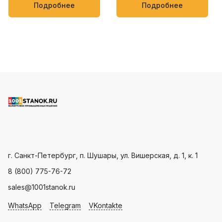
упаковки кондитерских
мягких товаров, таких как
Подробнее
Подробнее
изделий, овощей и фруктов
полотенца, салфетки,
пищевые и бытовые
продукты
Пн - Пт: с 9.00 - 18.00
г. Санкт-Петербург, п. Шушары, ул. Вишерская, д. 1, к. 1
8 (800) 775-76-72
sales@1001stanok.ru
WhatsApp
Telegram
VKontakte