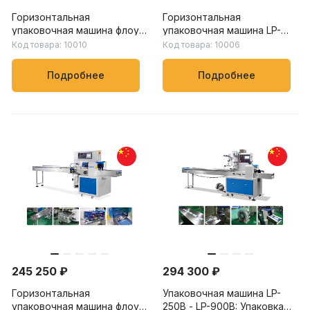
Горизонтальная
Горизонтальная
упаковочная машина флоу-
упаковочная машина LP-
пак LP-250B – LP-900B:
450X – LP-900X: скорость
Код товара: 10010
Код товара: 10006
скорость упаковки от 20
упаковки от 20 до 150
до 230 пакетов/мин, для
пакетов/мин, для упаковки
Подробнее
Подробнее
пищевых, химических и
овощей, фруктов и других
бытовых товаров
продуктов
245 250 ₽
294 300 ₽
Горизонтальная
Упаковочная машина LP-
упаковочная машина флоу-
250B - LP-900B: Упаковка