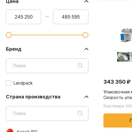
Цена
Бренд
343 350 ₽
Landpack
Упаковочная 
Страна производства
Скорость упа
пакетов в ми
Код товара: 10
жевательной 
товаров
Китай (
10
)