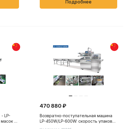
Подробнее
470 880 ₽
- LP-
Возвратно-поступательная машина
 масок и
LP-450W/LP-600W: скорость упаковки
у-пак.
от 20 до 80 пакетов/мин, для