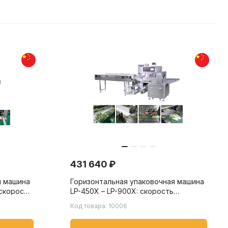
431 640 ₽
я машина
Горизонтальная упаковочная машина
 скорость
LP-450X – LP-900X: скорость
ов/мин,
упаковки от 20 до 150 пакетов/мин,
Код товара: 10006
 бытовых
для упаковки овощей, фруктов и
других продуктов