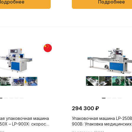
Подробнее
Подробнее
294 300 ₽
ая упаковочная машина
Упаковочная машина LP-250B 
250X – LP-900X: скорость
900B: Упаковка медицинских
0 до 230 пакетов/мин,
других товаров в пакеты фло