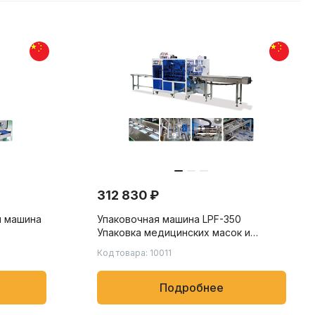
312 830 ₽
я машина
Упаковочная машина LPF-350
Упаковка медицинских масок и
 LP-
товаров первой необходимости в
Код товара: 10011
20 до
пакеты флоу-пак. Скорость упаковки
ых,
от 80 до 150 пакетов/мин.
ров
Подробнее