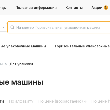
нды
Полезная информация
Контакты
Акции
ные упаковочные машины
Горизонтальные упаковочны
ны
Для упаковки
ные машины
ти
По алфавиту
По цене (возрастанию)
По цене 