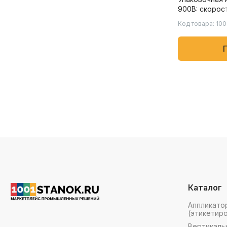
900B: скорос
230 пакетов/
Код товара: 10
товаров, таки
салфетки, пи
продукты
Каталог
Аппликато
(этикетир
Вертикаль