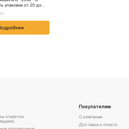
ть упаковки от 20 до
мин для упаковки мягких
002
х как полотенца,
щевые и бытовые
Подробнее
Покупателям
ры этикеток
О компании
овщики)
Доставка и оплата
ные упаковочные