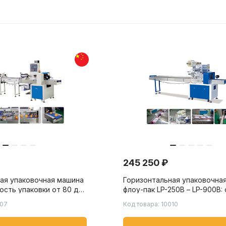
245 250 ₽
ая упаковочная машина
Горизонтальная упаковочна
рость упаковки от 80 до
флоу-пак LP-250B – LP-900B:
ин, для упаковки
упаковки от 20 до 230 пакет
007
Код товара: 10010
щей и игрушек
для пищевых, химических и
товаров