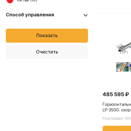
Способ управления
Автоматическое
485 595 ₽
Горизонтальн
LP-350G: ско
150 пакетов/м
Код товара: 10
фруктов, ово