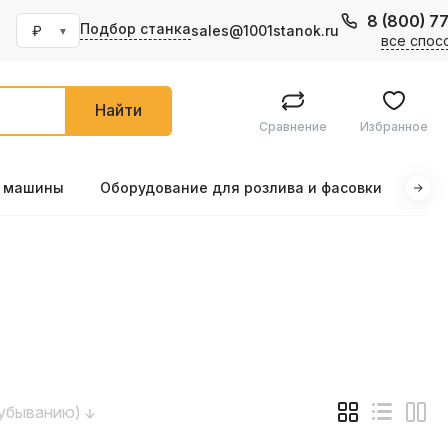
8 (800) 7
Подбор станка
sales@1001stanok.ru
все спос
Найти
Сравнение
Избранное
е машины
Оборудование для розлива и фасовки
Маш
(убыванию)