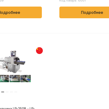
009
Код товара: 10001
 химических и бытовых
Скорость упаковки от 80 до
пакетов/мин.
Подробнее
Подробнее
машина LP-250B - LP-