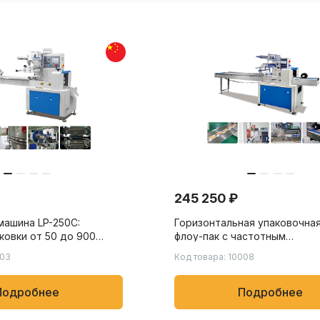
245 250 ₽
машина LP-250C:
Горизонтальная упаковочна
ковки от 50 до 900
флоу-пак с частотным
нуту для конфет,
преобразователем LP-250B –
003
Код товара: 10008
резинки и других
900B: скорость упаковки от 
230 пакетов/мин, для пищев
химических и бытовых това
Подробнее
Подробнее