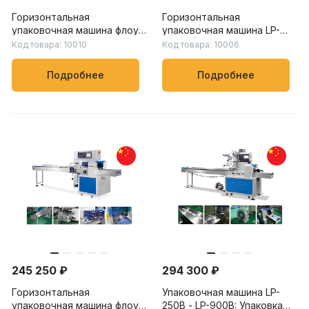
Горизонтальная
Горизонтальная
упаковочная машина флоу-
упаковочная машина LP-
пак LP-250B – LP-900B:
450X – LP-900X: скорость
Код товара: 10010
Код товара: 10006
скорость упаковки от 20
упаковки от 20 до 150
до 230 пакетов/мин, для
пакетов/мин, для упаковки
Подробнее
Подробнее
пищевых, химических и
овощей, фруктов и других
бытовых товаров
продуктов
245 250 ₽
294 300 ₽
Горизонтальная
Упаковочная машина LP-
упаковочная машина флоу-
250B - LP-900B: Упаковка