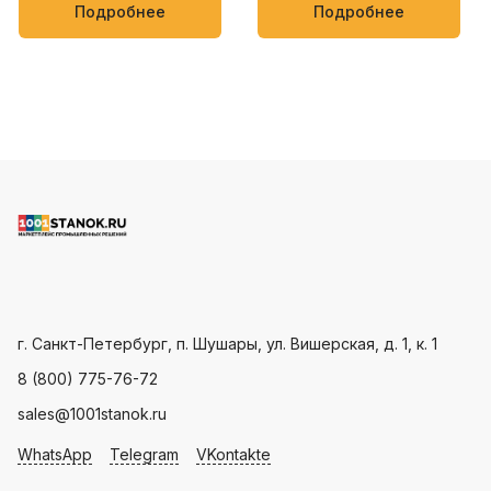
упаковки кондитерских
мягких товаров, таких как
Подробнее
Подробнее
изделий, овощей и фруктов
полотенца, салфетки,
пищевые и бытовые
продукты
Пн - Пт: с 9.00 - 18.00
г. Санкт-Петербург, п. Шушары, ул. Вишерская, д. 1, к. 1
8 (800) 775-76-72
sales@1001stanok.ru
WhatsApp
Telegram
VKontakte