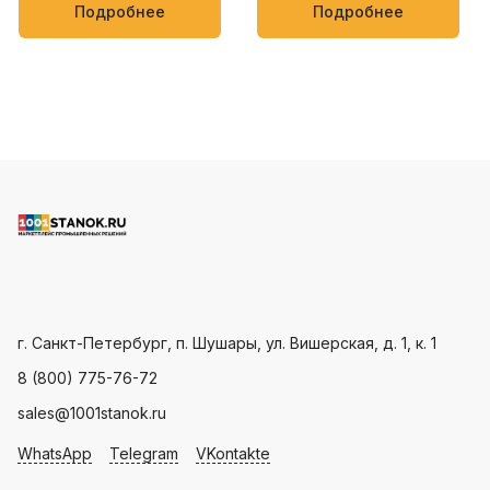
упаковки кондитерских
мягких товаров, таких как
Подробнее
Подробнее
изделий, овощей и фруктов
полотенца, салфетки,
пищевые и бытовые
продукты
Пн - Пт: с 9.00 - 18.00
г. Санкт-Петербург, п. Шушары, ул. Вишерская, д. 1, к. 1
8 (800) 775-76-72
sales@1001stanok.ru
WhatsApp
Telegram
VKontakte