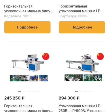
Горизонтальная
Горизонтальная
упаковочная машина флоу-
упаковочная машина LP-
пак LP-250B – LP-900B:
450X – LP-900X: скорость
Код товара: 10010
Код товара: 10006
скорость упаковки от 20
упаковки от 20 до 150
до 230 пакетов/мин, для
пакетов/мин, для упаковки
Подробнее
Подробнее
пищевых, химических и
овощей, фруктов и других
бытовых товаров
продуктов
245 250 ₽
294 300 ₽
Горизонтальная
Упаковочная машина LP-
упаковочная машина флоу-
250B - LP-900B: Упаковка