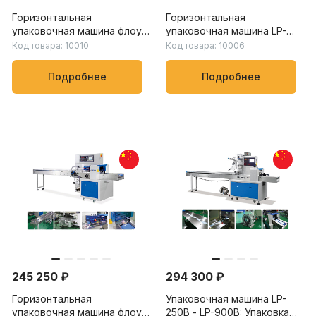
Горизонтальная
Горизонтальная
упаковочная машина флоу-
упаковочная машина LP-
пак LP-250B – LP-900B:
450X – LP-900X: скорость
Код товара: 10010
Код товара: 10006
скорость упаковки от 20
упаковки от 20 до 150
до 230 пакетов/мин, для
пакетов/мин, для упаковки
Подробнее
Подробнее
пищевых, химических и
овощей, фруктов и других
бытовых товаров
продуктов
245 250 ₽
294 300 ₽
Горизонтальная
Упаковочная машина LP-
упаковочная машина флоу-
250B - LP-900B: Упаковка