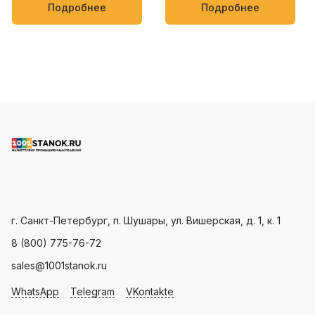
упаковки кондитерских
мягких товаров, таких как
Подробнее
Подробнее
изделий, овощей и фруктов
полотенца, салфетки,
пищевые и бытовые
продукты
Пн - Пт: с 9.00 - 18.00
г. Санкт-Петербург, п. Шушары, ул. Вишерская, д. 1, к. 1
8 (800) 775-76-72
sales@1001stanok.ru
WhatsApp
Telegram
VKontakte