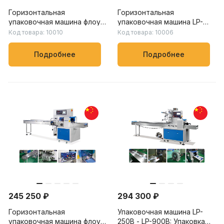
Горизонтальная
Горизонтальная
упаковочная машина флоу-
упаковочная машина LP-
пак LP-250B – LP-900B:
450X – LP-900X: скорость
Код товара: 10010
Код товара: 10006
скорость упаковки от 20
упаковки от 20 до 150
до 230 пакетов/мин, для
пакетов/мин, для упаковки
Подробнее
Подробнее
пищевых, химических и
овощей, фруктов и других
бытовых товаров
продуктов
245 250 ₽
294 300 ₽
Горизонтальная
Упаковочная машина LP-
упаковочная машина флоу-
250B - LP-900B: Упаковка