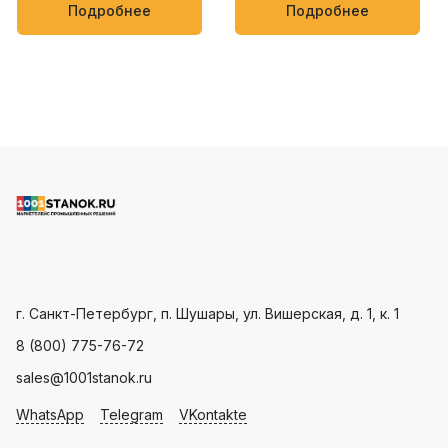
упаковки кондитерских
мягких товаров, таких как
Подробнее
Подробнее
изделий, овощей и фруктов
полотенца, салфетки,
пищевые и бытовые
продукты
Пн - Пт: с 9.00 - 18.00
г. Санкт-Петербург, п. Шушары, ул. Вишерская, д. 1, к. 1
8 (800) 775-76-72
sales@1001stanok.ru
WhatsApp
Telegram
VKontakte